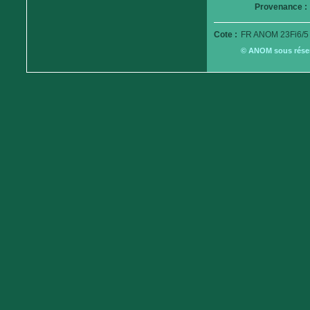
Provenance :
Cote :
FR ANOM 23Fi6/5
© ANOM sous réserv