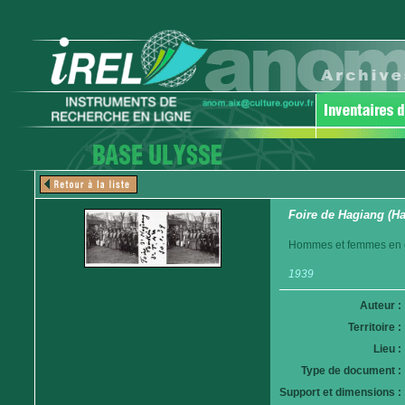
Foire de Hagiang (H
Hommes et femmes en c
1939
Auteur :
Territoire :
Lieu :
Type de document :
Support et dimensions :