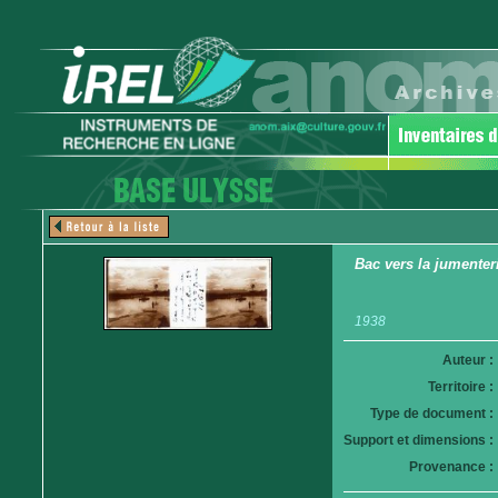
Bac vers la jumenteri
1938
Auteur :
Territoire :
Type de document :
Support et dimensions :
Provenance :