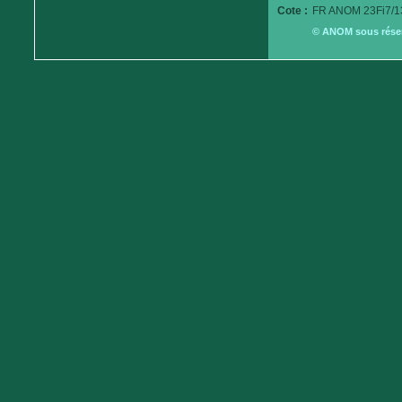
Cote :
FR ANOM 23Fi7/1
© ANOM sous réserv