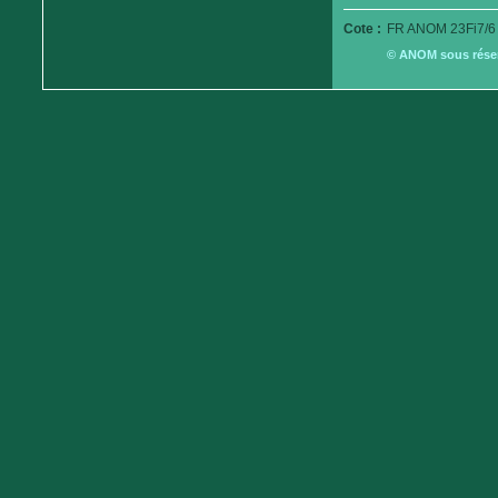
Cote :
FR ANOM 23Fi7/6
© ANOM sous réserv