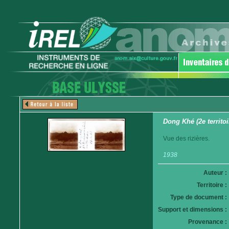
Dong Khé (2e territoir
Vue des rizières.
1938
Auteur :
Territoire :
Type de document :
Support et dimensions :
Provenance :