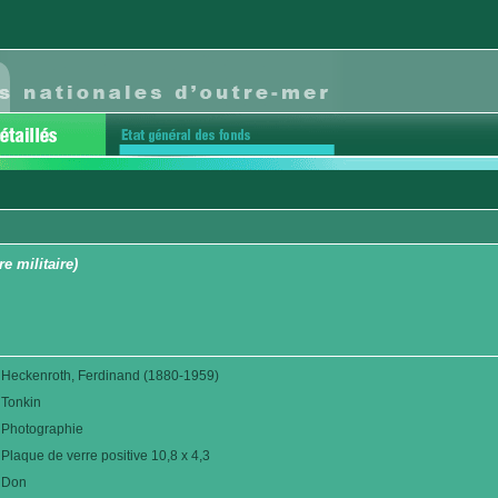
e militaire)
Heckenroth, Ferdinand (1880-1959)
Tonkin
Photographie
Plaque de verre positive 10,8 x 4,3
Don