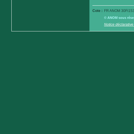
Cote :
FR ANOM 30Fi153
© ANOM sous réserv
Notice déclarative