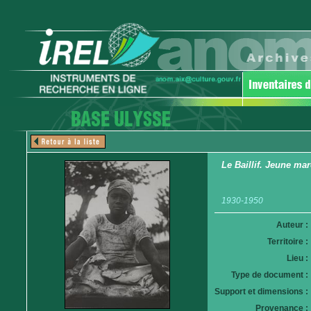
Le Baillif. Jeune m
1930-1950
Auteur :
Territoire :
Lieu :
Type de document :
Support et dimensions :
Provenance :