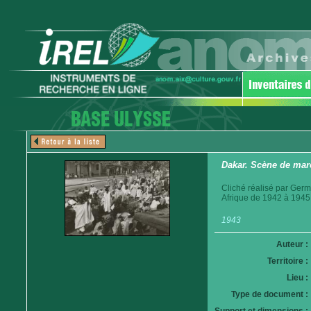
Dakar. Scène de mar
Cliché réalisé par Germ
Afrique de 1942 à 1945
1943
Auteur :
Territoire :
Lieu :
Type de document :