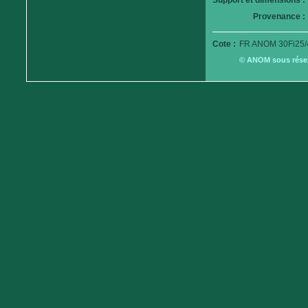
Support et dimensions :
Provenance :
Cote :
FR ANOM 30Fi25/
© ANOM sous réserv