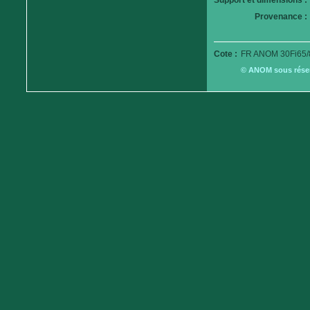
Support et dimensions :
Provenance :
Cote :
FR ANOM 30Fi65/
© ANOM sous réserv