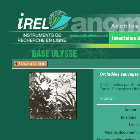
Orchidées sauvages
Cliché réalisé par Germ
Forces Françaises Libr
01/06/43
Auteur :
Territoire :
Lieu :
Type de document :