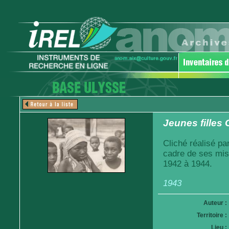
Jeunes filles
Cliché réalisé pa
cadre de ses mis
1942 à 1944.
1943
Auteur :
Territoire :
Lieu :