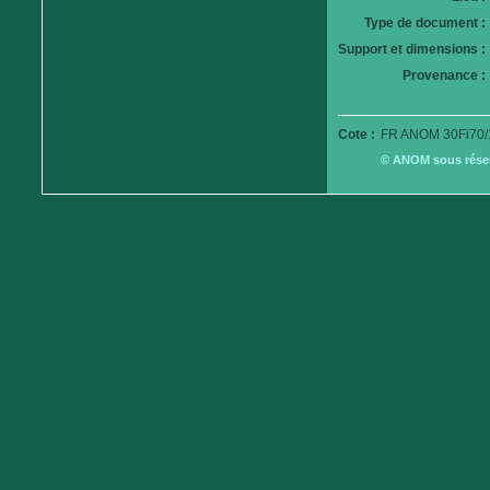
Type de document :
Support et dimensions :
Provenance :
Cote :
FR ANOM 30Fi70/
© ANOM sous réserv