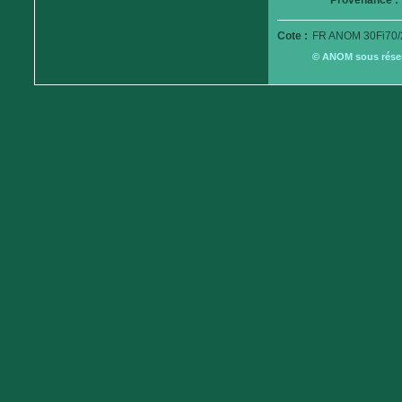
Provenance :
Cote :
FR ANOM 30Fi70/
© ANOM sous réserv