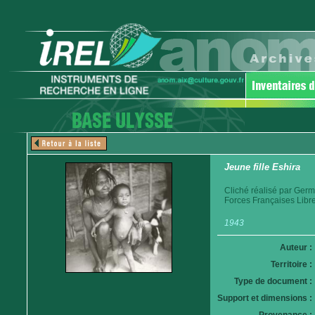
Jeune fille Eshira
Cliché réalisé par Germ
Forces Françaises Libre
1943
Auteur :
Territoire :
Type de document :
Support et dimensions :