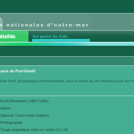
uaire de Port-Gentil
aine Krull, photographe professionnelle, dans le cadre de ses missions pour les F
Krull (Germaine) (1897-1985)
Gabon
Ogooué, Cours d'eau (Gabon)
Photographie
Tirage argentique collé sur carton 13 x 18