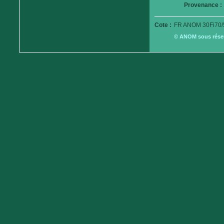
Provenance :
Cote :
FR ANOM 30Fi70/
© ANOM sous réserv