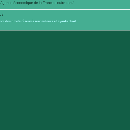
Agence économique de la France d'outre-mer/
59
e des droits réservés aux auteurs et ayants droit