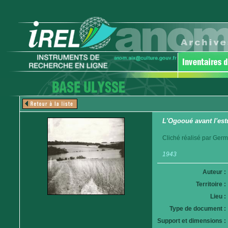
L'Ogooué avant l'est
Cliché réalisé par Germ
1943
Auteur :
Territoire :
Lieu :
Type de document :
Support et dimensions :