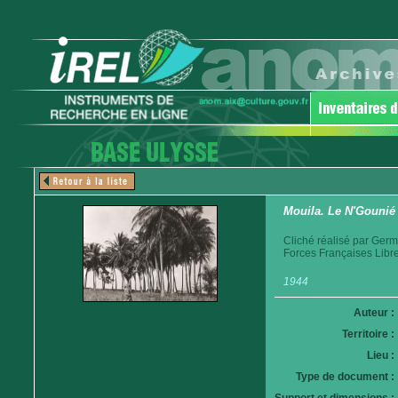
Mouila. Le N'Gounié
Cliché réalisé par Germ
Forces Françaises Libre
1944
Auteur :
Territoire :
Lieu :
Type de document :