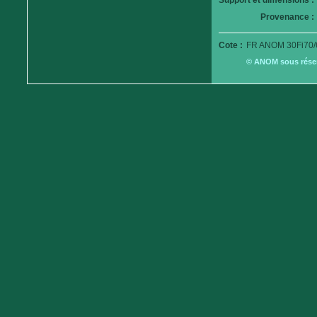
Support et dimensions :
Provenance :
Cote :
FR ANOM 30Fi70/
© ANOM sous réserv