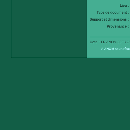
Lieu :
Type de document :
Support et dimensions :
Provenance :
Cote :
FR ANOM 30Fi72/
© ANOM sous réserv