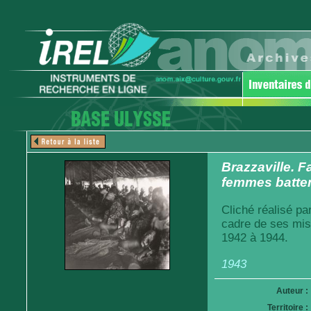
Brazzaville. 
femmes batten
Cliché réalisé pa
cadre de ses mis
1942 à 1944.
1943
Auteur :
Territoire :