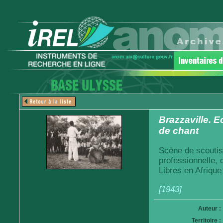
Brazzaville. 
de chant
Scène de scoutis
professionnelle,
Libres en Afrique
[1943]
Auteur :
Territoire :