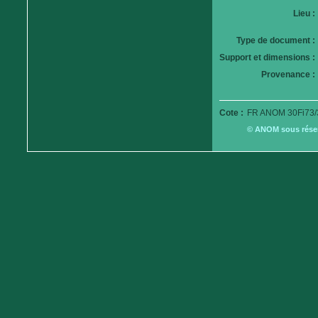
Lieu :
Type de document :
Support et dimensions :
Provenance :
Cote :
FR ANOM 30Fi73/
© ANOM sous réserv