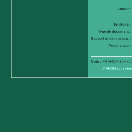
Auteur :
Territoire :
Type de document :
Support et dimensions :
Provenance :
Cote :
FR ANOM 30Fi75/
© ANOM sous réserv