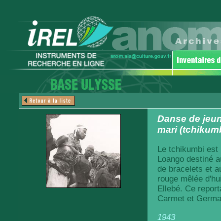
Danse de jeune
mari (tchikum
Le tchikumbi est u
Loango destiné au
de bracelets et a
rouge mêlée d'hu
Ellebé. Ce report
Carmet et Germai
1943