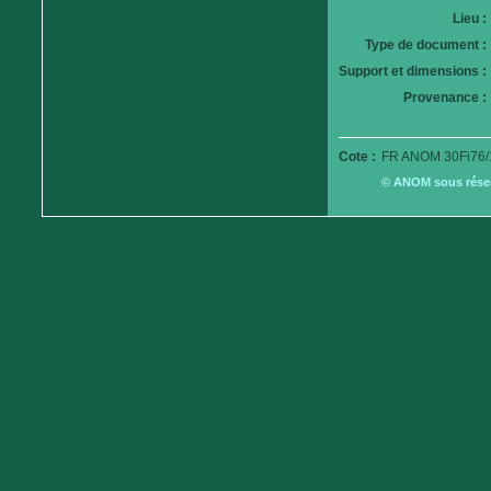
Lieu :
Type de document :
Support et dimensions :
Provenance :
Cote :
FR ANOM 30Fi76/
© ANOM sous réserv