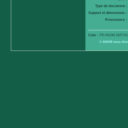
Type de document :
Support et dimensions :
Provenance :
Cote :
FR ANOM 30Fi76/
© ANOM sous réserv