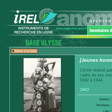
[Jeunes homm
Cliché réalisé pa
cadre de ses mis
1942 à 1944.
1943
Auteur :
Territoire :
Lieu :