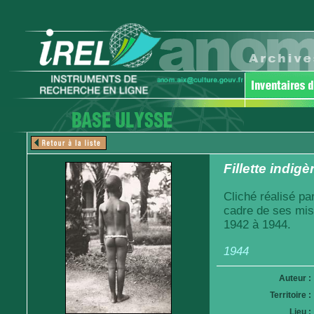
Fillette indig
Cliché réalisé pa
cadre de ses mis
1942 à 1944.
1944
Auteur :
Territoire :
Lieu :