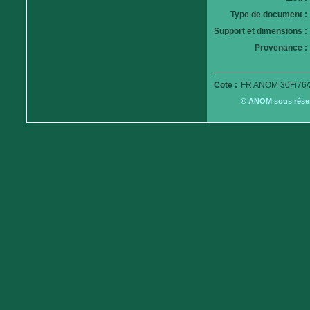
Type de document :
Support et dimensions :
Provenance :
Cote :
FR ANOM 30Fi76/
© ANOM sous réserv