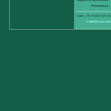
Support et dimensions :
Provenance :
Cote :
FR ANOM 30Fi76/
© ANOM sous réserv