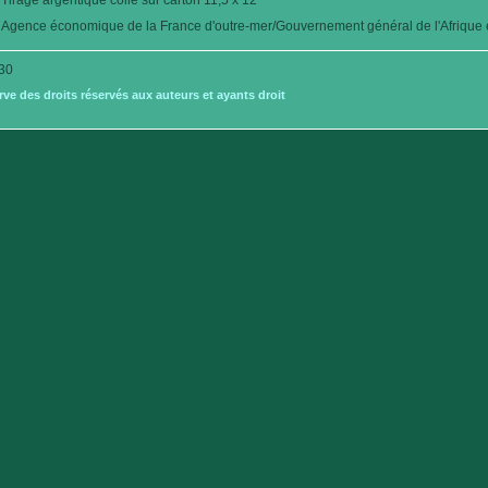
Tirage argentique collé sur carton 11,5 x 12
Agence économique de la France d'outre-mer/Gouvernement général de l'Afrique é
30
e des droits réservés aux auteurs et ayants droit