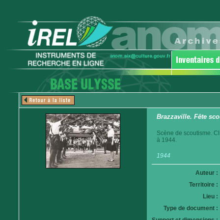
Brazzaville. Fête sco
Scène de scoutisme. Cli
à 1944.
1944
Auteur :
Territoire :
Lieu :
Type de document :