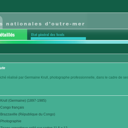
ute
ché réalisé par Germaine Krull, photographe professionnelle, dans le cadre de se
Krull (Germaine) (1897-1985)
Congo français
Brazzaville (République du Congo)
Photographie