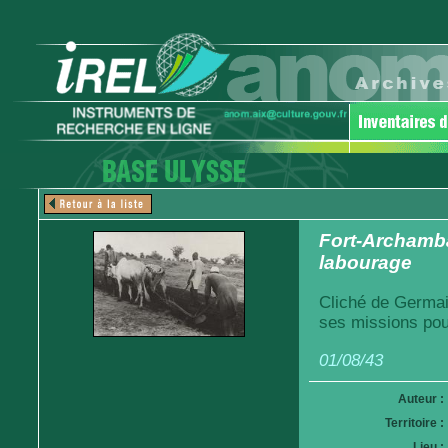
Fort-Archamba
labourage
Cliché de Germai
ses missions pou
01/08/43
Auteur :
Territoire :
Lieu :