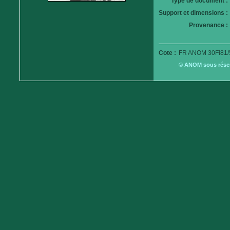
Type de document :
Support et dimensions :
Provenance :
Cote :
FR ANOM 30Fi81/
© ANOM sous réserv