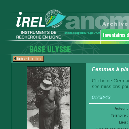
Femmes à plat
Cliché de Germai
ses missions pou
01/08/43
Auteur :
Territoire :
Lieu :