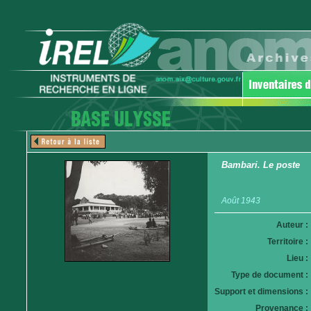
Bambari. Le poste
Août 1943
Auteur :
Territoire :
Lieu :
Type de document :
Support et dimensions :
Provenance :