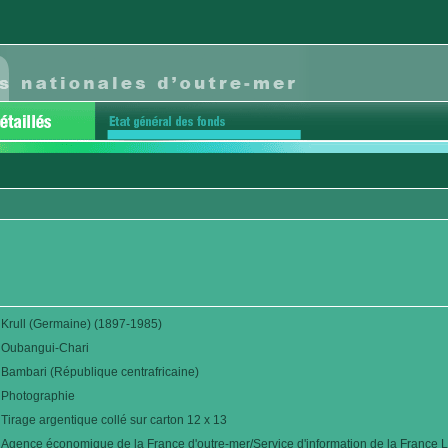
Krull (Germaine) (1897-1985)
Oubangui-Chari
Bambari (République centrafricaine)
Photographie
Tirage argentique collé sur carton 12 x 13
Agence économique de la France d'outre-mer/Service d'information de la France L