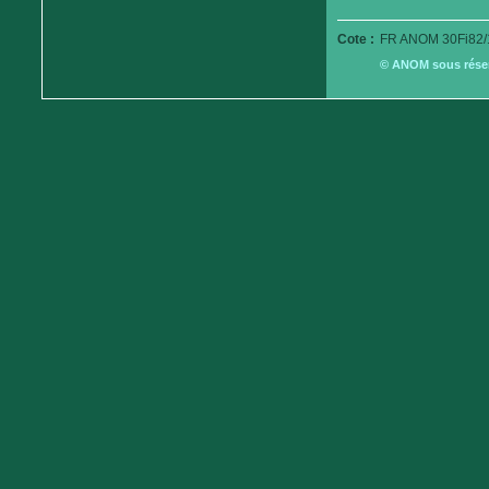
Cote :
FR ANOM 30Fi82/
© ANOM sous réserv