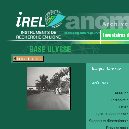
Bangui. Une rue
Août 1943
Auteur :
Territoire :
Lieu :
Type de document :
Support et dimensions :
Provenance :