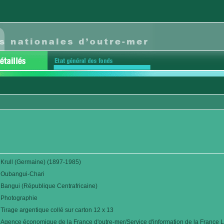
Krull (Germaine) (1897-1985)
Oubangui-Chari
Bangui (République Centrafricaine)
Photographie
Tirage argentique collé sur carton 12 x 13
Agence économique de la France d'outre-mer/Service d'information de la France L