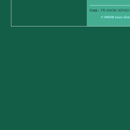
Cote :
FR ANOM 30Fi82/
© ANOM sous réserv