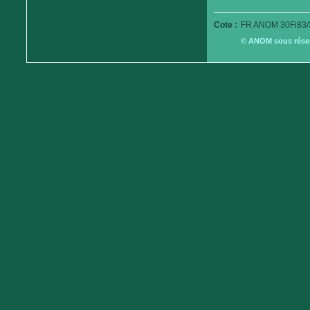
Cote :
FR ANOM 30Fi83/
© ANOM sous réserv