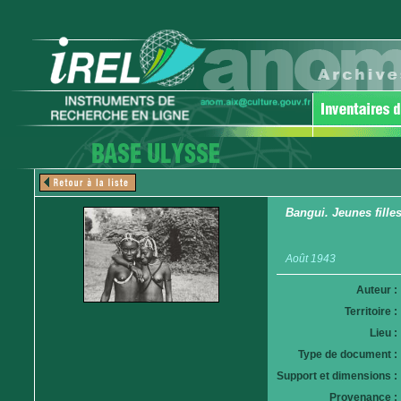
Bangui. Jeunes fille
Août 1943
Auteur :
Territoire :
Lieu :
Type de document :
Support et dimensions :
Provenance :