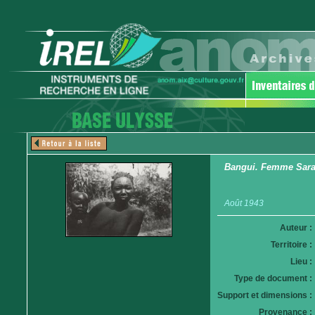
Bangui. Femme Sara
Août 1943
Auteur :
Territoire :
Lieu :
Type de document :
Support et dimensions :
Provenance :