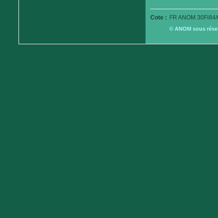
Cote :
FR ANOM 30Fi84/
© ANOM sous réserv