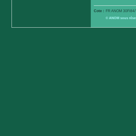
Cote :
FR ANOM 30Fi84/
© ANOM sous réserv