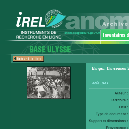
Bangui. Danseuses 
Août 1943
Auteur :
Territoire :
Lieu :
Type de document :
Support et dimensions :
Provenance :