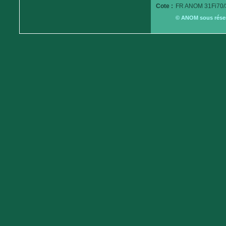
Cote :
FR ANOM 31Fi70/
© ANOM sous réserv