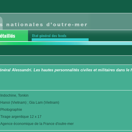
néral Alessandri. Les hautes personnalités civiles et militaires dans le 
Indochine, Tonkin
Hanoi (Vietnam) ; Gia Lam (Vietnam)
Photographie
Tirage argentique 12 x 17
Agence économique de la France d'outre-mer