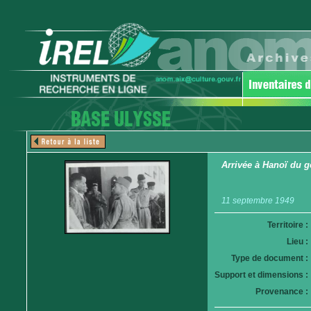
Arrivée à Hanoï du gé
11 septembre 1949
Territoire :
Lieu :
Type de document :
Support et dimensions :
Provenance :