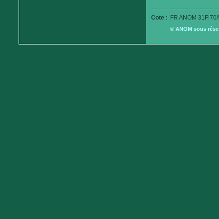
Cote :
FR ANOM 31Fi70/
© ANOM sous réserv