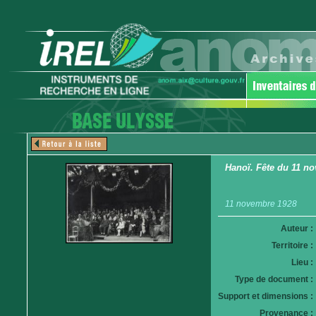
Hanoï. Fête du 11 nov
11 novembre 1928
Auteur :
Territoire :
Lieu :
Type de document :
Support et dimensions :
Provenance :