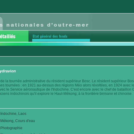
ydravion
 de la tournée administrative du résident supérieur Bosc. Le résident supérieur Bosc
ses tournées : en 1921 au-dessus des régions Méo alors révoltées, en 1924 avec le 
vec le Service aéronautique de l'Indochine. C'est encore avec le chef de bataillon Gl
iens indochinois qu'il explore le Haut-Mékong, à la frontière birmane et chinoise.
Indochine, Laos
Mékong, Cours d'eau
Photographie