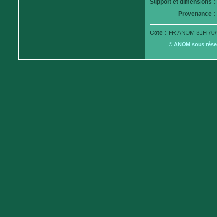
Support et dimensions :
Provenance :
Cote :
FR ANOM 31Fi70/
© ANOM sous réserv