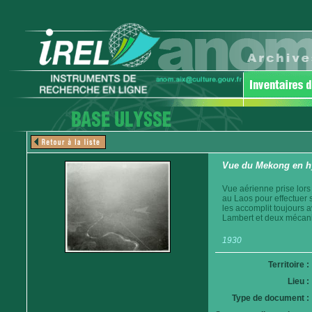
Vue du Mekong en h
Vue aérienne prise lors
au Laos pour effectuer 
les accomplit toujours a
Lambert et deux mécanic
1930
Territoire :
Lieu :
Type de document :