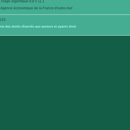
Tirage argentique 8,8 x 11,1
Agence économique de la France d'outre-mer
533
e des droits réservés aux auteurs et ayants droit