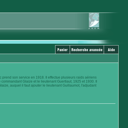
 prend son service en 1918. Il effectue plusieurs raids aériens
commandant Glaize et le lieutenant Guertiaut, 1925 et 1930. Il
aize, auquel il faut ajouter le lieutenant Guillaumot, l'adjudant