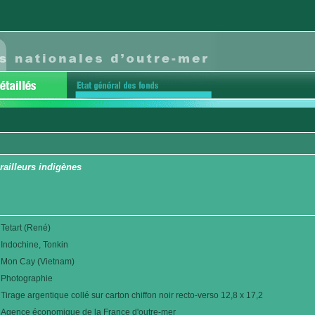
railleurs indigènes
Tetart (René)
Indochine, Tonkin
Mon Cay (Vietnam)
Photographie
Tirage argentique collé sur carton chiffon noir recto-verso 12,8 x 17,2
Agence économique de la France d'outre-mer