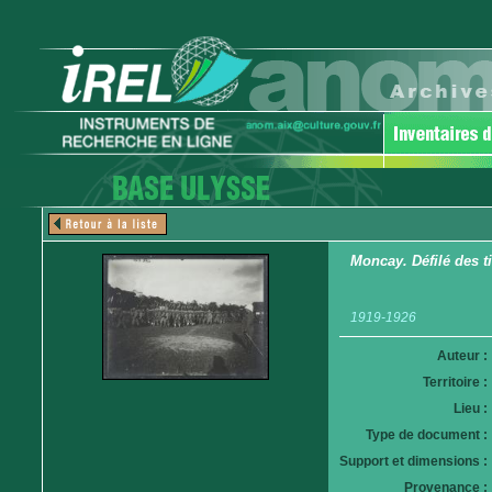
Moncay. Défilé des ti
1919-1926
Auteur :
Territoire :
Lieu :
Type de document :
Support et dimensions :
Provenance :