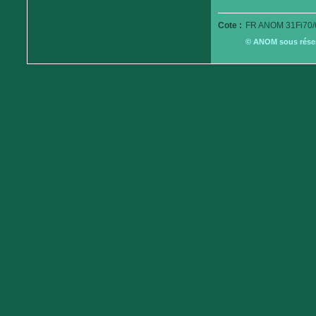
Cote :
FR ANOM 31Fi70/
© ANOM sous réserv