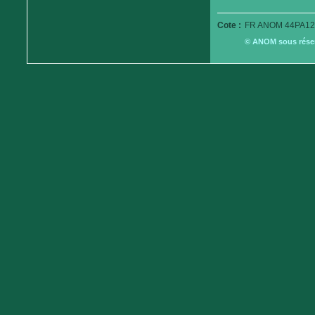
Cote :
FR ANOM 44PA12
© ANOM sous réserv