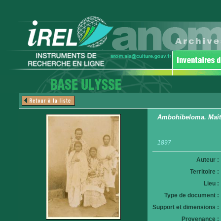
Ambohibeloma. Maître
1897
Auteur :
Territoire :
Lieu :
Type de document :
Support et dimensions :
Provenance :