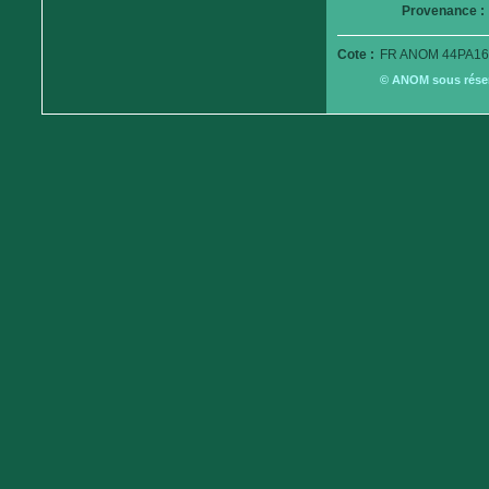
Provenance :
Cote :
FR ANOM 44PA16
© ANOM sous réserv