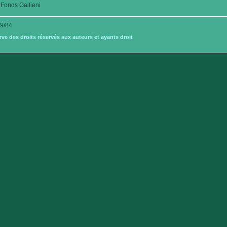
Fonds Gallieni
9/84
e des droits réservés aux auteurs et ayants droit