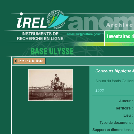
Concours hippique à
Album du fonds Gallieni
1902
Auteur :
Territoire :
Lieu :
Type de document :
Support et dimensions :