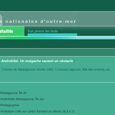
 Androhibé. Un malgache sautant un obstacle
. Colonie de Madagascar. Année 1902. Concours agricole, fête des enfants, etc...
Madagascar, Île de
Androhibé (Madagascar, Île de)
Photographie
Aristotype collé sur carton formant un album 16,8 x 12