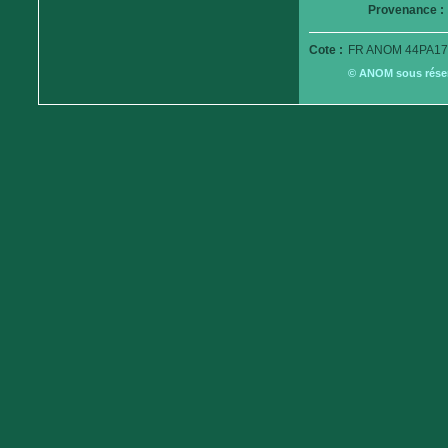
Provenance :
Cote :
FR ANOM 44PA17
© ANOM sous réserv