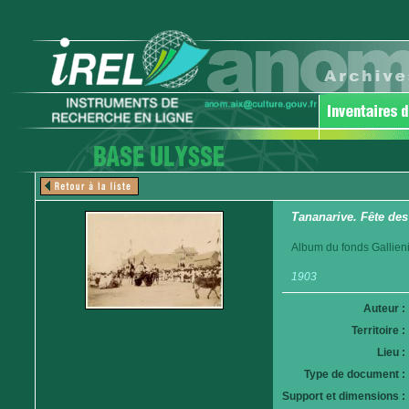
Tananarive. Fête des
Album du fonds Gallieni
1903
Auteur :
Territoire :
Lieu :
Type de document :
Support et dimensions :