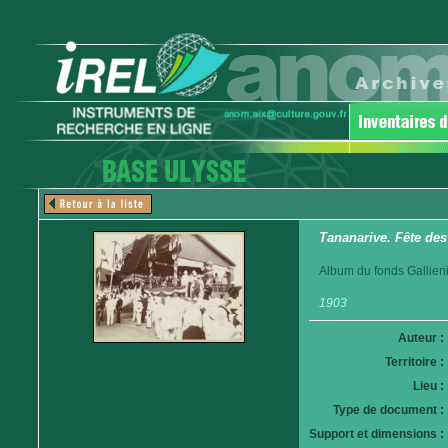
Tananarive. Fête des
Album du fonds Gallieni. 
1903
Auteur :
Territoire :
Lieu :
Type de document :
Support et dimensions :