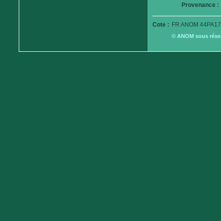
Provenance :
Cote :
FR ANOM 44PA17
© ANOM sous réserv