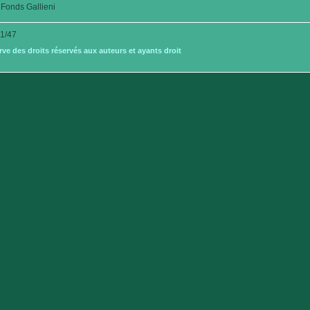
Fonds Gallieni
1/47
e des droits réservés aux auteurs et ayants droit