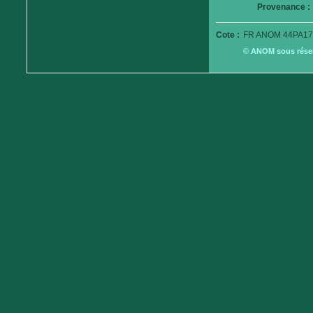
Provenance :
Cote :
FR ANOM 44PA17
© ANOM sous réserv