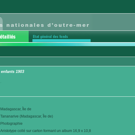
 enfants 1903
.
Madagascar, Île de
Tananarive (Madagascar, Île de)
Photographie
Aristotype collé sur carton formant un album 16,9 x 10,8