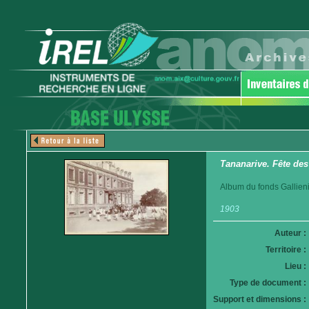
Tananarive. Fête des
Album du fonds Gallieni
1903
Auteur :
Territoire :
Lieu :
Type de document :
Support et dimensions :