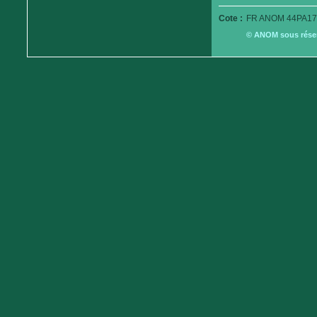
Cote :
FR ANOM 44PA17
© ANOM sous réserv