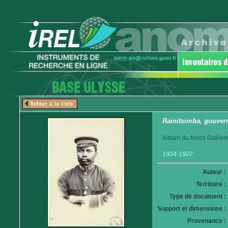
Rainitsimba, gouver
Album du fonds Gallieni
1904-1907
Auteur :
Territoire :
Type de document :
Support et dimensions :
Provenance :