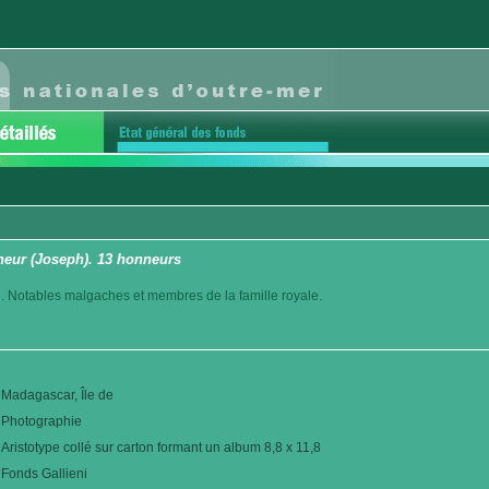
neur (Joseph). 13 honneurs
. Notables malgaches et membres de la famille royale.
Madagascar, Île de
Photographie
Aristotype collé sur carton formant un album 8,8 x 11,8
Fonds Gallieni