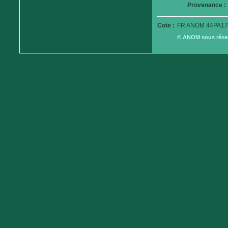
Provenance :
Cote :
FR ANOM 44PA17
© ANOM sous réserv