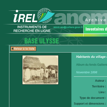
Habitants du village
Album du fonds Gallieni
Novembre 1898
Auteur :
Territoire :
Lieu :
Type de document :
Support et dimensions :