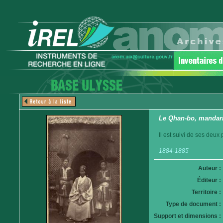
Le Qhan-bo, mandari
Il est suivi de ses deux
1884-1885
Auteur :
Éditeur :
Territoire :
Type de document :
Support et dimensions :