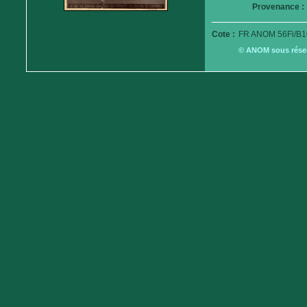
Provenance :
Cote :
FR ANOM 56Fi/B1
© ANOM sous réserv