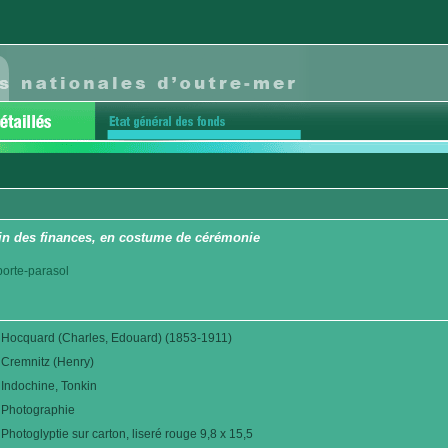
n des finances, en costume de cérémonie
 porte-parasol
Hocquard (Charles, Edouard) (1853-1911)
Cremnitz (Henry)
Indochine, Tonkin
Photographie
Photoglyptie sur carton, liseré rouge 9,8 x 15,5