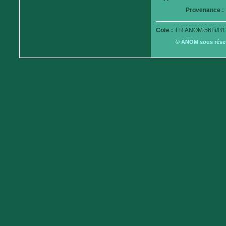
Provenance :
Cote :
FR ANOM 56Fi/B1
© ANOM sous réserv