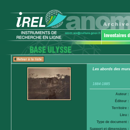
Les abords des murai
1884-1885
Auteur :
Éditeur :
Territoire :
Lieu :
Type de document :
Support et dimensions :