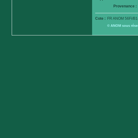
Provenance :
Cote :
FR ANOM 56Fi/B1
© ANOM sous réserv