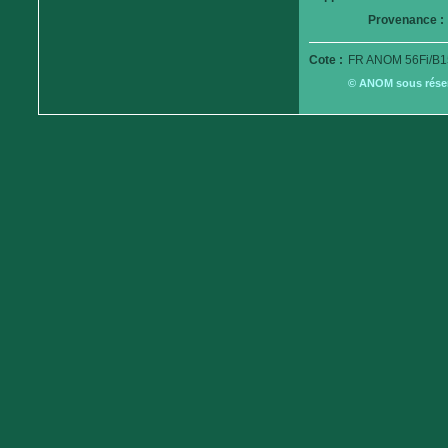
Provenance :
Cote :
FR ANOM 56Fi/B1
© ANOM sous réserv