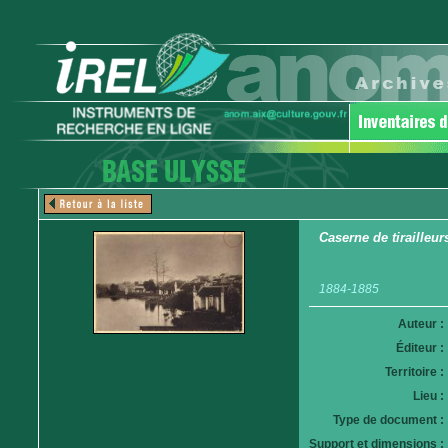
Caserne de tirailleur
1884-1885
Auteur :
Éditeur :
Territoire :
Lieu :
Type de document :
Support et dimensions :