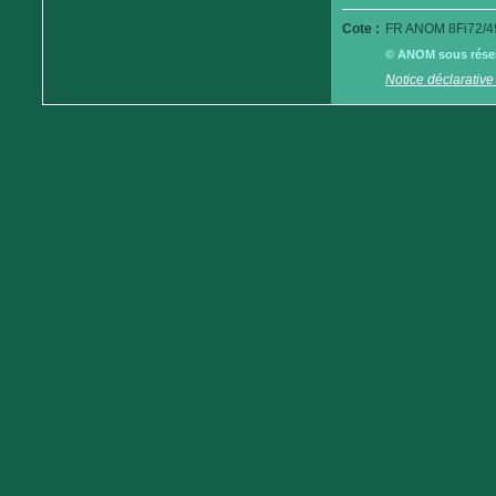
Cote :
FR ANOM 8Fi72/4
© ANOM sous réserv
Notice déclarative