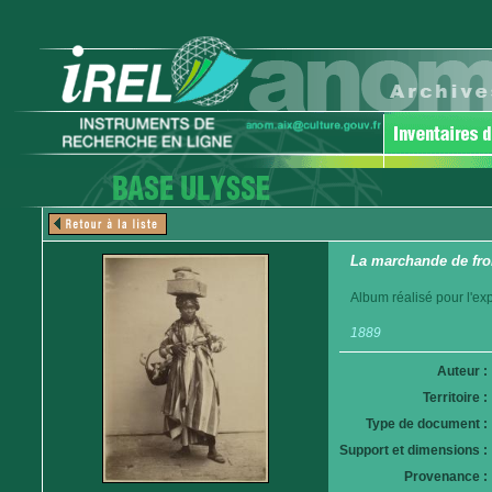
La marchande de fr
Album réalisé pour l'ex
1889
Auteur :
Territoire :
Type de document :
Support et dimensions :
Provenance :