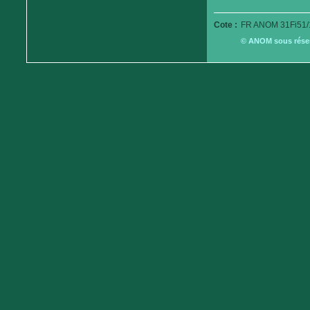
Cote :
FR ANOM 31Fi51/
© ANOM sous réserv