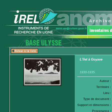
L'îlet à Goyave
1930-1935
Auteur :
Territoire :
Lieu :
Type de document :
Support et dimensions :
Provenance :