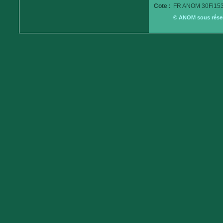
Cote :
FR ANOM 30Fi153
© ANOM sous réserv