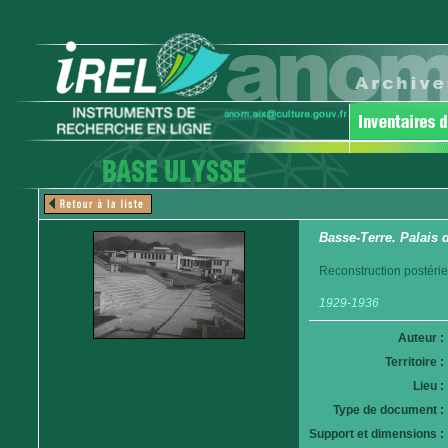
Basse-Terre. Palais d
Reconstruction postéri
1929-1936
Auteur :
Territoire :
Lieu :
Type de document :
Support et dimensions :