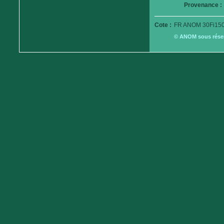
Provenance :
Cote :
FR ANOM 30Fi150
© ANOM sous réserv