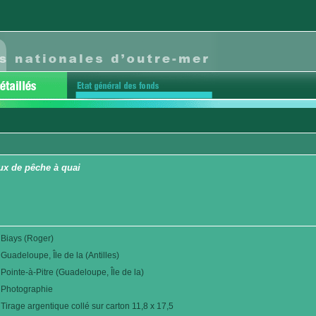
aux de pêche à quai
Biays (Roger)
Guadeloupe, Île de la (Antilles)
Pointe-à-Pitre (Guadeloupe, Île de la)
Photographie
Tirage argentique collé sur carton 11,8 x 17,5