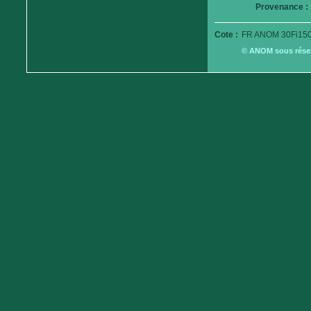
Provenance :
Cote :
FR ANOM 30Fi150
© ANOM sous réserv