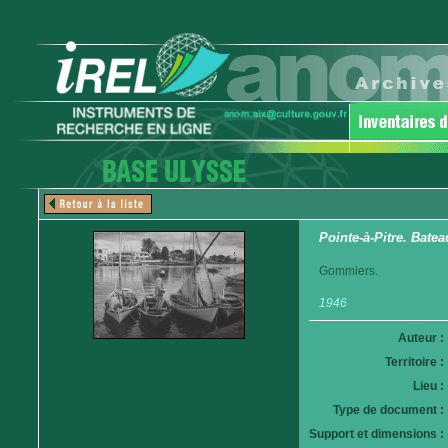
Pointe-à-Pitre. Bate
Gommiers.
1946
Auteur :
Territoire :
Lieu :
Type de document :
Support et dimensions :