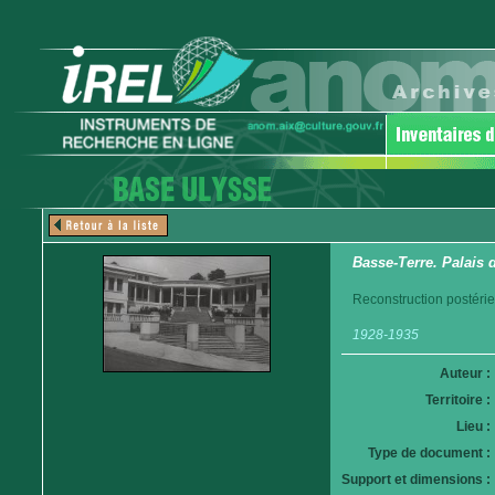
Basse-Terre. Palais d
Reconstruction postéri
1928-1935
Auteur :
Territoire :
Lieu :
Type de document :
Support et dimensions :