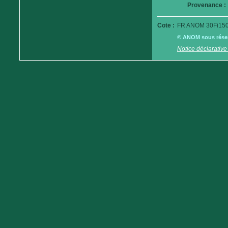
Provenance :
Cote :
FR ANOM 30Fi150
© ANOM sous réserv
Notice déclarative