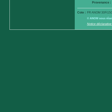
Provenance :
Cote :
FR ANOM 30Fi150
© ANOM sous réserv
Notice déclarative