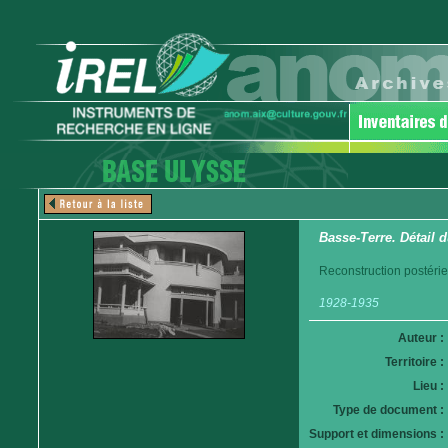
Basse-Terre. Détail 
Reconstruction postéri
1928-1935
Auteur :
Territoire :
Lieu :
Type de document :
Support et dimensions :