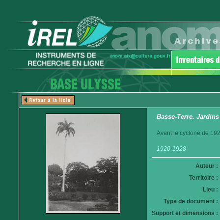
Basse-Terre. Jardin
Avant le cyclone de 192
1920-1928
Auteur :
Territoire :
Lieu :
Type de document :
Support et dimensions :