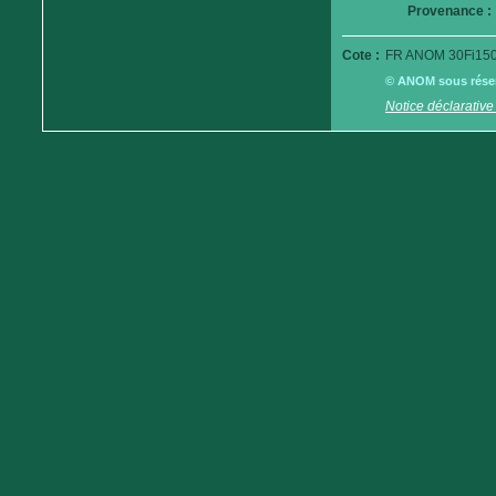
Provenance :
Cote :
FR ANOM 30Fi150
© ANOM sous réserv
Notice déclarative