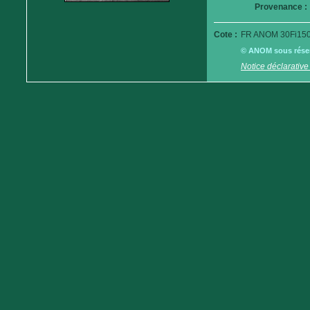
Provenance :
Cote :
FR ANOM 30Fi150
© ANOM sous réserv
Notice déclarative