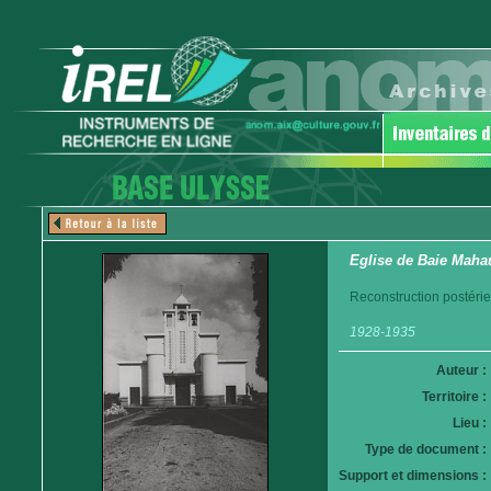
Eglise de Baie Maha
Reconstruction postéri
1928-1935
Auteur :
Territoire :
Lieu :
Type de document :
Support et dimensions :