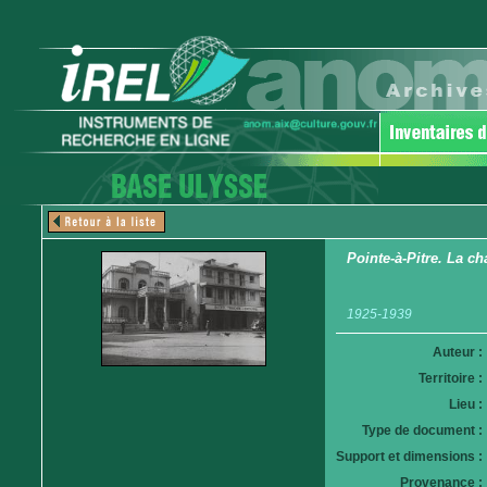
Pointe-à-Pitre. La 
1925-1939
Auteur :
Territoire :
Lieu :
Type de document :
Support et dimensions :
Provenance :