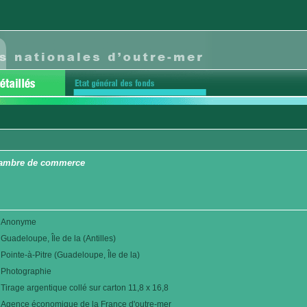
chambre de commerce
Anonyme
Guadeloupe, Île de la (Antilles)
Pointe-à-Pitre (Guadeloupe, Île de la)
Photographie
Tirage argentique collé sur carton 11,8 x 16,8
Agence économique de la France d'outre-mer