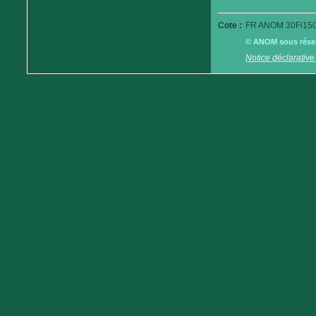
Cote :
FR ANOM 30Fi150
© ANOM sous réserv
Notice déclarative