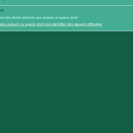
/6
e des droits réservés aux auteurs et ayants droit
 des auteurs ou ayants droit non identifiés des œuvres diffusées