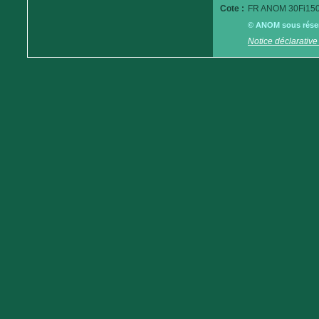
Cote :
FR ANOM 30Fi150
© ANOM sous réserv
Notice déclarative